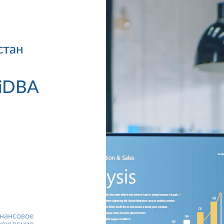
стан
 iDBA
нансовое
реждение